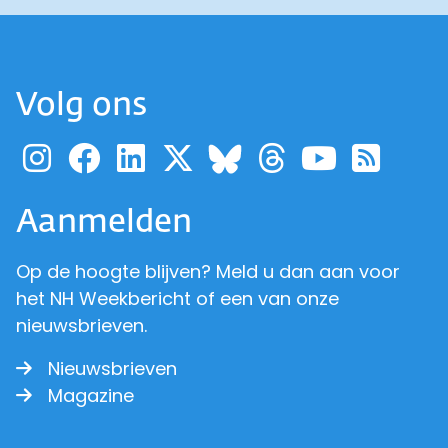
Volg ons
Ga naar de pagina van pr
Ga naar de pagina van
Ga naar de pagina 
Ga naar de pagi
Ga naar d
Ga naa
Ga 
Ga naar de p
Aanmelden
Op de hoogte blijven? Meld u dan aan voor
het NH Weekbericht of een van onze
nieuwsbrieven.
Nieuwsbrieven
Magazine