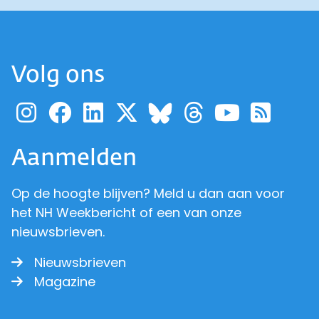
Volg ons
Ga naar de pagina van pr
Ga naar de pagina van
Ga naar de pagina 
Ga naar de pagi
Ga naar d
Ga naa
Ga 
Ga naar de p
Aanmelden
Op de hoogte blijven? Meld u dan aan voor
het NH Weekbericht of een van onze
nieuwsbrieven.
Nieuwsbrieven
Magazine