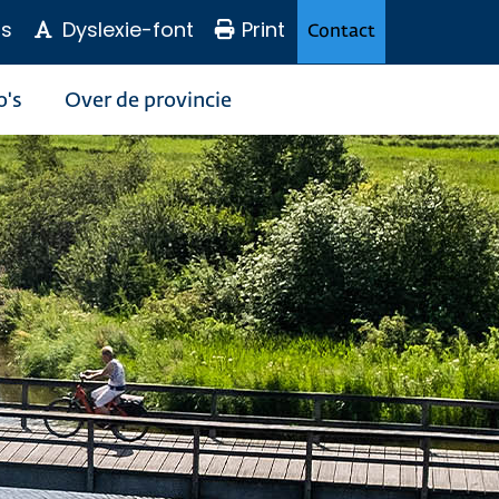
s
Dyslexie-font
Print
Contact
o's
Over de provincie