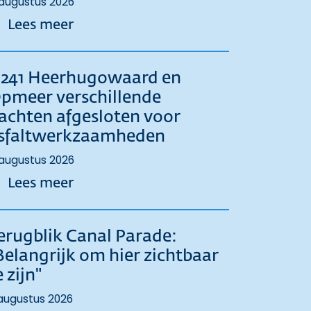
augustus 2026
over Aanvragen subsidie actieve s
Lees meer
241 Heerhugowaard en
pmeer verschillende
achten afgesloten voor
sfaltwerkzaamheden
augustus 2026
over N241 Heerhugowaard en Opmee
Lees meer
erugblik Canal Parade:
Belangrijk om hier zichtbaar
e zijn"
augustus 2026