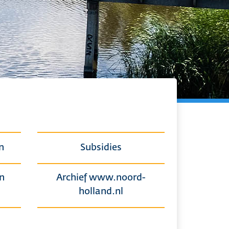
n
Subsidies
n
Archief www.noord-
holland.nl