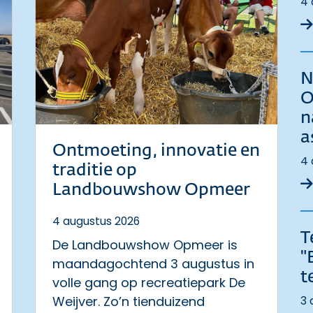
4 
N
O
n
a
Ontmoeting, innovatie en
4 
traditie op
Landbouwshow Opmeer
4 augustus 2026
T
De Landbouwshow Opmeer is
"
maandagochtend 3 augustus in
t
volle gang op recreatiepark De
Weijver. Zo’n tienduizend
3 