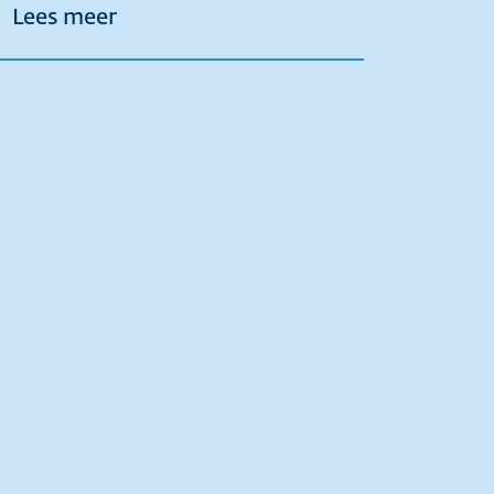
over Terugblik Canal Parade: "Belang
Lees meer
tie en traditie op Landbouwshow Opmeer