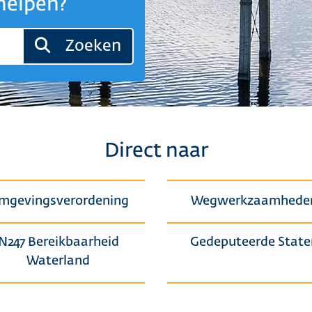
helpen?
Zoeken
Direct naar
mgevingsverordening
Wegwerkzaamhede
N247 Bereikbaarheid
Gedeputeerde State
Waterland