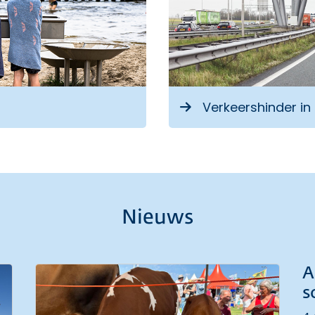
 externe link
Verkeershinder in
Nieuws
A
s