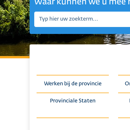
Waar kunnen we u mee 
Home
Werken bij de provincie
O
Provinciale Staten