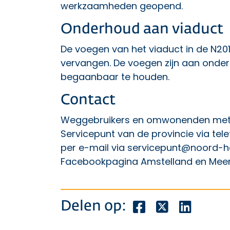
werkzaamheden geopend.
Onderhoud aan viaduct
De voegen van het viaduct in de N2
vervangen. De voegen zijn aan onde
begaanbaar te houden.
Contact
Weggebruikers en omwonenden met 
Servicepunt van de provincie via tel
per e-mail via
servicepunt@noord-ho
Facebookpagina
Amstelland en Mee
Deel dit bericht o
Deel dit beric
Deel dit
Delen op: