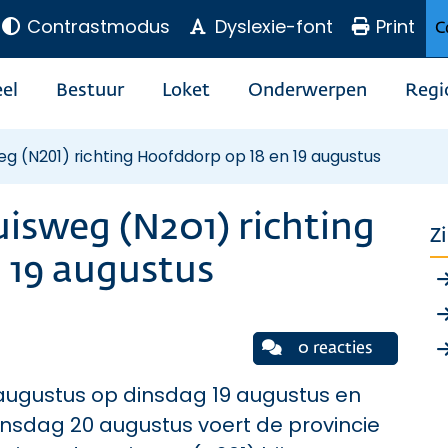
Contrastmodus
Dyslexie-font
Print
C
el
Bestuur
Loket
Onderwerpen
Regi
eg (N201) richting Hoofddorp op 18 en 19 augustus
uisweg (N201) richting
Z
 19 augustus
0 reacties
ugustus op dinsdag 19 augustus en
nsdag 20 augustus voert de provincie