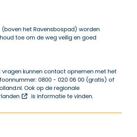
01 (boven het Ravensbospad) worden
rhoud toe om de weg veilig en goed
vragen kunnen contact opnemen met het
efoonnummer: 0800 - 020 06 00 (gratis) of
lland.nl
. Ook op de regionale
Opent een externe link
rlanden
is informatie te vinden.
p Facebook
ht op X
 bericht op LinkedIn