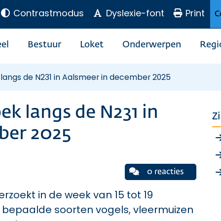
Contrastmodus
Dyslexie-font
Print
C
el
Bestuur
Loket
Onderwerpen
Regi
langs de N231 in Aalsmeer in december 2025
ek langs de N231 in
Z
ber 2025
0 reacties
rzoekt in de week van 15 tot 19
bepaalde soorten vogels, vleermuizen