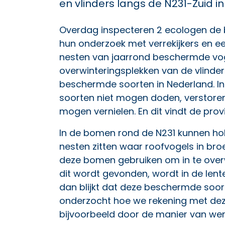
en vlinders langs de N231-Zuid i
Overdag inspecteren 2 ecologen de 
hun onderzoek met verrekijkers en e
nesten van jaarrond beschermde voge
overwinteringsplekken van de vlinder ‘
beschermde soorten in Nederland. I
soorten niet mogen doden, verstoren
mogen vernielen. En dit vindt de prov
In de bomen rond de N231 kunnen holt
nesten zitten waar roofvogels in bro
deze bomen gebruiken om in te over
dit wordt gevonden, wordt in de len
dan blijkt dat deze beschermde soor
onderzocht hoe we rekening met dez
bijvoorbeeld door de manier van we