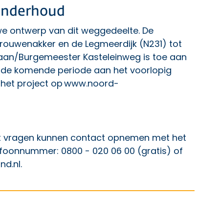
 onderhoud
uwe ontwerp van dit weggedeelte. De
rouwenakker en de Legmeerdijk (N231) tot
alaan/Burgemeester Kasteleinweg is toe aan
t de komende periode aan het voorlopig
 het project op
www.noord-
vragen kunnen contact opnemen met het
efoonnummer: 0800 - 020 06 00 (gratis) of
nd.nl
.
p Facebook
ht op X
 bericht op LinkedIn