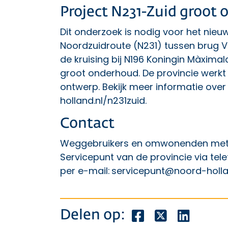
Project N231-Zuid groot
Dit onderzoek is nodig voor het nie
Noordzuidroute (N231) tussen brug V
de kruising bij N196 Koningin Màxim
groot onderhoud. De provincie werk
ontwerp. Bekijk meer informatie over
holland.nl/n231zuid
.
Contact
Weggebruikers en omwonenden met 
Servicepunt van de provincie via tel
per e-mail:
servicepunt@noord-holla
Deel dit bericht o
Deel dit beric
Deel dit
Delen op: