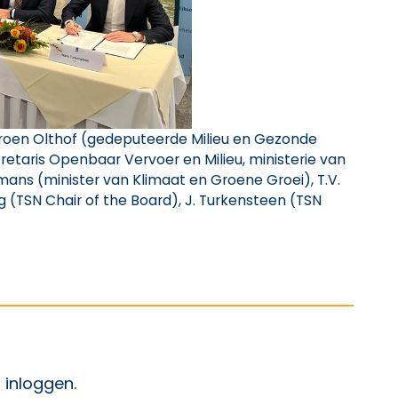
 Jeroen Olthof (gedeputeerde Milieu en Gezonde
retaris Openbaar Vervoer en Milieu, ministerie van
mans (minister van Klimaat en Groene Groei), T.V.
 (TSN Chair of the Board), J. Turkensteen (TSN
p Facebook
ht op X
 bericht op LinkedIn
t
inloggen
.