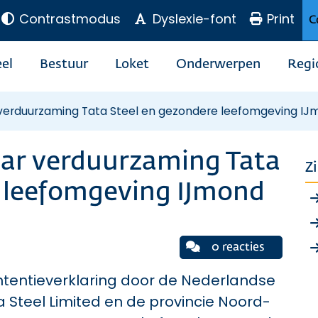
Contrastmodus
Dyslexie-font
Print
C
el
Bestuur
Loket
Onderwerpen
Regi
r verduurzaming Tata Steel en gezondere leefomgeving I
aar verduurzaming Tata
Z
e leefomgeving IJmond
0 reacties
ntentieverklaring door de Nederlandse
a Steel Limited en de provincie Noord-