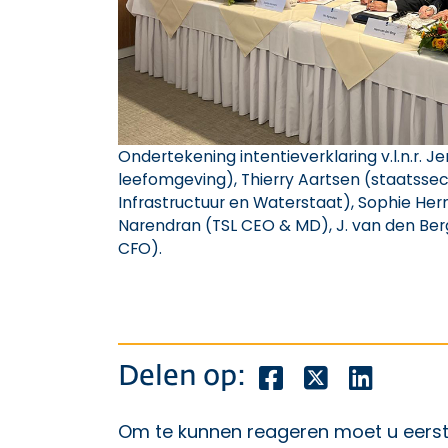
Ondertekening intentieverklaring v.l.n.r.
leefomgeving), Thierry Aartsen (staatssec
Infrastructuur en Waterstaat), Sophie Her
Narendran (TSL CEO & MD), J. van den Berg
CFO).
Deel dit bericht o
Deel dit beric
Deel dit
Delen op:
Om te kunnen reageren moet u eers