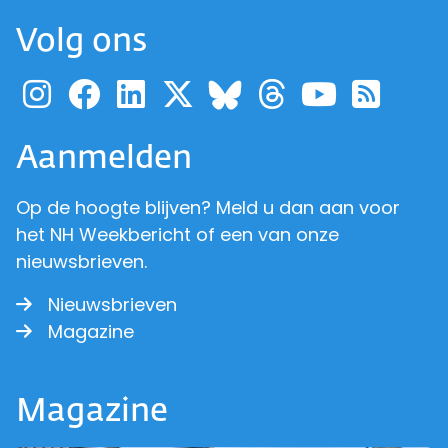
Volg ons
Ga naar de pagina van pr
Ga naar de pagina van
Ga naar de pagina 
Ga naar de pagi
Ga naar d
Ga naa
Ga 
Ga naar de p
Aanmelden
Op de hoogte blijven? Meld u dan aan voor
het NH Weekbericht of een van onze
nieuwsbrieven.
Nieuwsbrieven
Magazine
Magazine