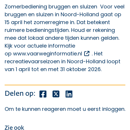
Zomerbediening bruggen en sluizen Voor veel
bruggen en sluizen in Noord-Holland gaat op
15 april het zomerregime in. Dat betekent
ruimere bedieningstijden. Houd er rekening
mee dat lokaal andere tijden kunnen gelden.
Kijk voor actuele informatie
Opent een exter
op
www.vaarweginformatie.nl
. Het
recreatievaarseizoen in Noord-Holland loopt
van 1 april tot en met 31 oktober 2026.
Deel dit bericht op Facebook
Deel dit bericht op X
Deel dit bericht op Lin
Delen op:
Om te kunnen reageren moet u eerst
inloggen
.
Zie ook