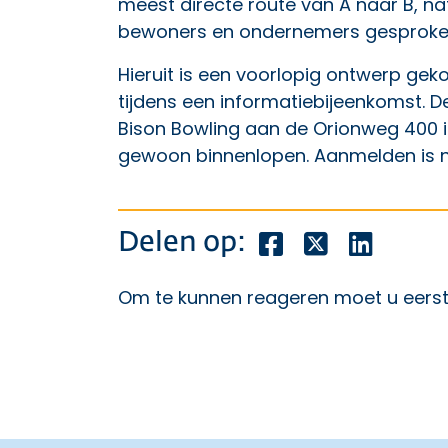
meest directe route van A naar B, n
bewoners en ondernemers gesproken
Hieruit is een voorlopig ontwerp gek
tijdens een informatiebijeenkomst. D
Bison Bowling aan de Orionweg 400 in
gewoon binnenlopen. Aanmelden is ni
Deel dit bericht o
Deel dit beric
Deel dit
Delen op:
Om te kunnen reageren moet u eers