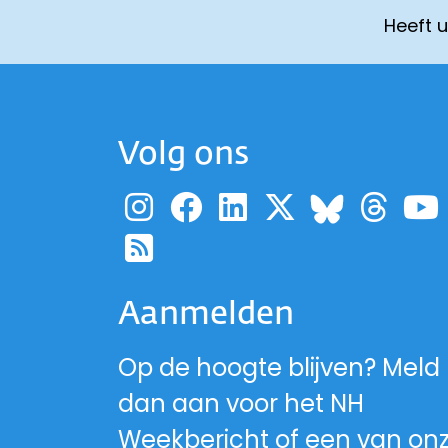
Heeft 
Volg ons
Ga naar de pagina
Ga naar de pag
Ga naar de p
Ga naar d
Ga 
Ga naa
Ga naar de RSS-fe
Aanmelden
Op de hoogte blijven? Meld
dan aan voor het NH
Weekbericht of een van on