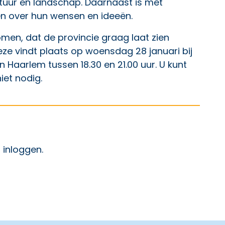
atuur en landschap. Daarnaast is met
 over hun wensen en ideeën.
omen, dat de provincie graag laat zien
eze vindt plaats op woensdag 28 januari bij
 Haarlem tussen 18.30 en 21.00 uur. U kunt
et nodig.
p Facebook
ht op X
 bericht op LinkedIn
t
inloggen
.