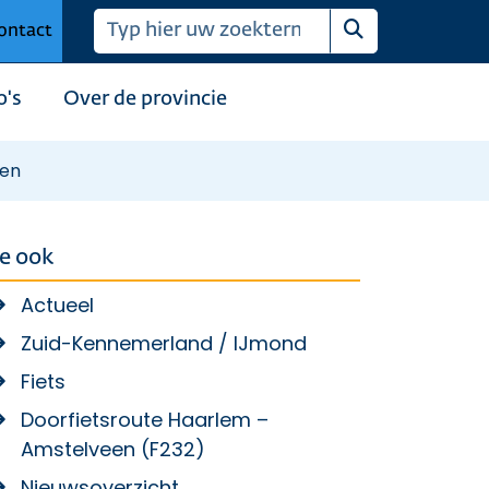
ontact
Zoeken
o's
Over de provincie
sen
ie ook
Actueel
Zuid-Kennemerland / IJmond
Fiets
Doorfietsroute Haarlem –
Amstelveen (F232)
Nieuwsoverzicht