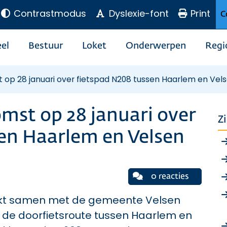
Contrastmodus
Dyslexie-font
Print
C
el
Bestuur
Loket
Onderwerpen
Regi
 op 28 januari over fietspad N208 tussen Haarlem en Vel
mst op 28 januari over
Z
en Haarlem en Velsen
0 reacties
rkt samen met de gemeente Velsen
 de doorfietsroute tussen Haarlem en