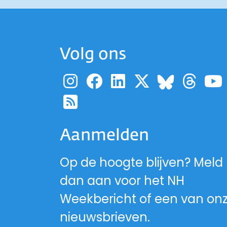
Volg ons
Ga naar de pagina
Ga naar de pag
Ga naar de p
Ga naar d
Ga 
Ga naa
Ga naar de RSS-fe
Aanmelden
Op de hoogte blijven? Meld
dan aan voor het NH
Weekbericht of een van on
nieuwsbrieven.