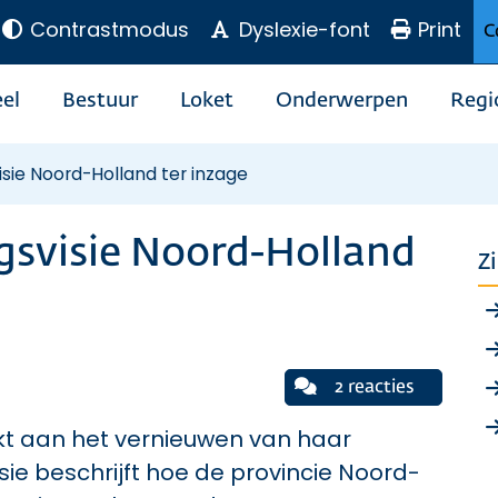
Contrastmodus
Dyslexie-font
Print
C
el
Bestuur
Loket
Onderwerpen
Regi
ie Noord-Holland ter inzage
svisie Noord-Holland
Z
2 reacties
kt aan het vernieuwen van haar
ie beschrijft hoe de provincie Noord-