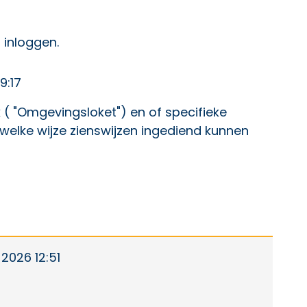
p Facebook
ht op X
 bericht op LinkedIn
t
inloggen
.
9:17
k ( "Omgevingsloket") en of specifieke
op welke wijze zienswijzen ingediend kunnen
2026 12:51