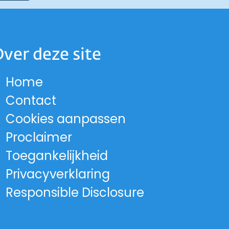
ver deze site
Home
 op Instagram
and op Facebook
lland op LinkedIn
-Holland op X
 Noord-Holland op Threads
cie Noord-Holland op YouTub
ord-Holland op Bluesky
Contact
rovincie Noord-Holland
Cookies aanpassen
Proclaimer
Toegankelijkheid
Privacyverklaring
Responsible Disclosure