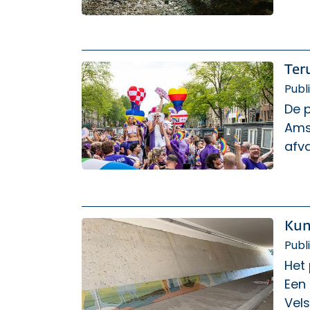
Ter
Publ
De p
Ams
afva
Kun
Publ
Het
Een 
Vel