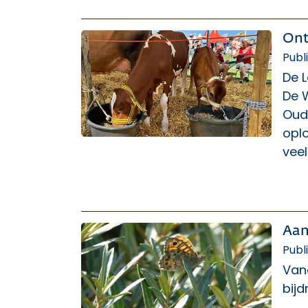
Ont
Publ
De 
De W
Oudh
opl
veel
Aan
Publ
Van
bij