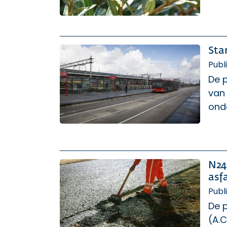
Sta
Publ
De 
van
ond
N24
asf
Publ
De 
(A.