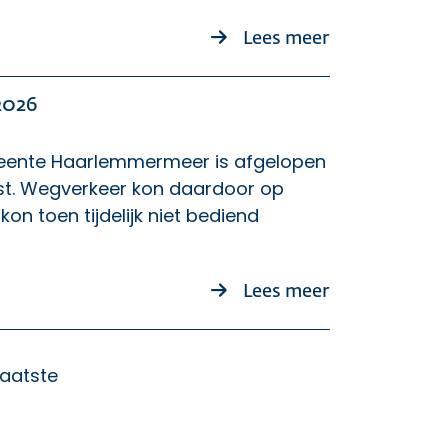
over Kunstwe
Lees meer
2026
meente Haarlemmermeer is afgelopen
eest. Wegverkeer kon daardoor op
n toen tijdelijk niet bediend
over Storingen
Lees meer
Laatste