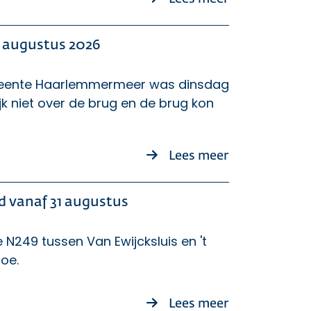
4 augustus 2026
emeente Haarlemmermeer was dinsdag
jk niet over de brug en de brug kon
over [Update 
Lees meer
nd vanaf 31 augustus
 N249 tussen Van Ewijcksluis en 't
toe.
over Afsluiti
Lees meer