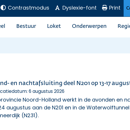
Contrastmodus
Dyslexie-font
Print
C
el
Bestuur
Loket
Onderwerpen
Regi
nd- en nachtafsluiting deel N201 op 13-17 augu
icatiedatum: 6 augustus 2026
rovincie Noord-Holland werkt in de avonden en na
 24 augustus aan de N201 en in de Waterwolftunne
eerdijk (N231).