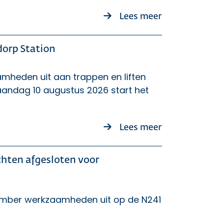
over Aanvrage
Lees meer
dorp Station
mheden uit aan trappen en liften
andag 10 augustus 2026 start het
over Start on
Lees meer
hten afgesloten voor
tember werkzaamheden uit op de N241