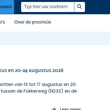
ontact
Zoeken
o's
Over de provincie
stus en 20-24 augustus 2026
chten van 13 tot 17 augustus en 20
l tussen de Fokkerweg (N232) en de
over Avond- e
Lees meer