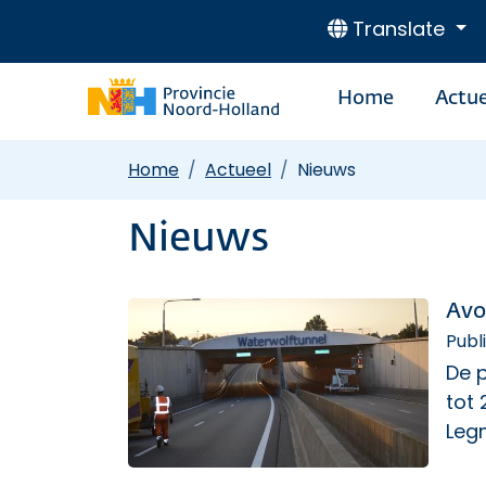
Translate
Home
Actue
Home
Actueel
Nieuws
Nieuws
Avo
Publ
De p
tot
Legm