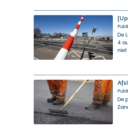
[Up
Publ
De 
4 au
nie
Afs
Publ
De p
Zand