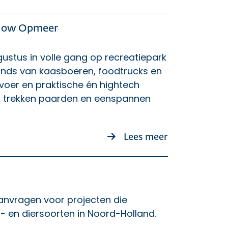
show Opmeer
tus in volle gang op recreatiepark
tands van kaasboeren, foodtrucks en
eevoer en praktische én hightech
ng trekken paarden en eenspannen
over Ontmoet
Lees meer
anvragen voor projecten die
 en diersoorten in Noord-Holland.