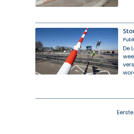
Sto
Publ
De 
week
vers
wor
Eerste