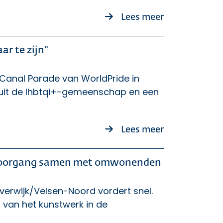
over N241 He
Lees meer
ar te zijn"
 Canal Parade van WorldPride in
uit de lhbtqi+-gemeenschap en een
over Terugblik
Lees meer
rdoorgang samen met omwonenden
erwijk/Velsen-Noord vordert snel.
n van het kunstwerk in de