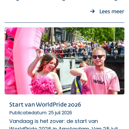
o
Lees meer
Start van WorldPride 2026
Publicatiedatum: 25 juli 2026
Vandaag is het zover: de start van
WorldPride 2026 in Amsterdam. Van 25 juli