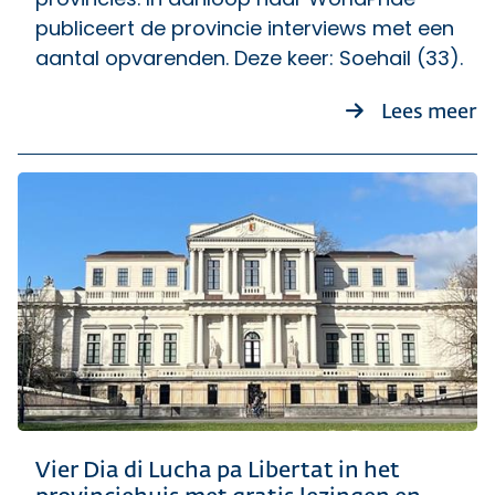
publiceert de provincie interviews met een
aantal opvarenden. Deze keer: Soehail (33).
ov
Lees meer
Vier Dia di Lucha pa Libertat in het