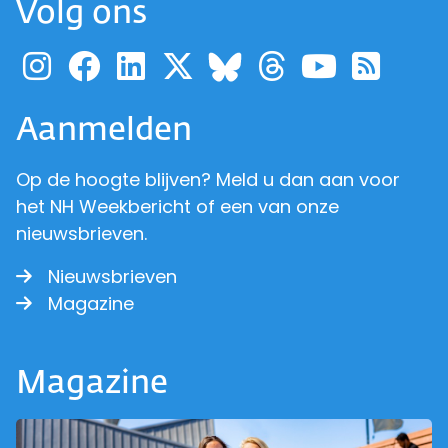
Volg ons
Ga naar de pagina van pr
Ga naar de pagina van
Ga naar de pagina 
Ga naar de pagi
Ga naar d
Ga naa
Ga 
Ga naar de p
Aanmelden
Op de hoogte blijven? Meld u dan aan voor
het NH Weekbericht of een van onze
nieuwsbrieven.
Nieuwsbrieven
Magazine
Magazine