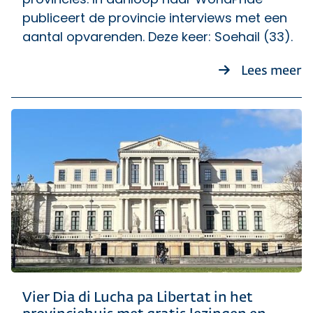
publiceert de provincie interviews met een
aantal opvarenden. Deze keer: Soehail (33).
ov
Lees meer
Vier Dia di Lucha pa Libertat in het