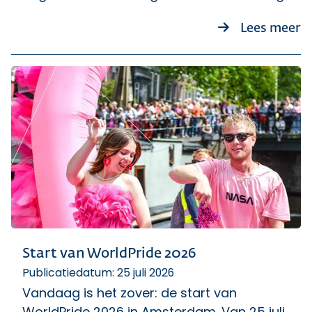
o
Lees meer
Start van WorldPride 2026
Publicatiedatum: 25 juli 2026
Vandaag is het zover: de start van
WorldPride 2026 in Amsterdam. Van 25 juli