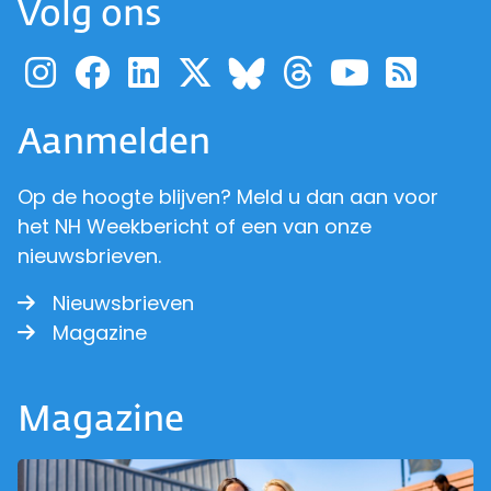
Volg ons
Ga naar de pagina van pr
Ga naar de pagina van
Ga naar de pagina 
Ga naar de pagi
Ga naar d
Ga naa
Ga 
Ga naar de p
Aanmelden
Op de hoogte blijven? Meld u dan aan voor
het NH Weekbericht of een van onze
nieuwsbrieven.
Nieuwsbrieven
Magazine
Magazine