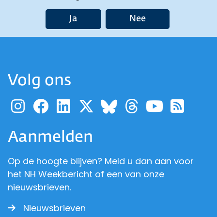
Ja
Nee
Volg ons
Ga naar de pagina van pr
Ga naar de pagina van
Ga naar de pagina 
Ga naar de pagi
Ga naar d
Ga naa
Ga 
Ga naar de p
Aanmelden
Op de hoogte blijven? Meld u dan aan voor
het NH Weekbericht of een van onze
nieuwsbrieven.
Nieuwsbrieven