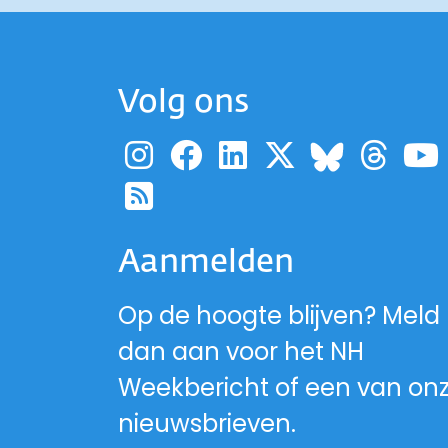
Volg ons
Ga naar de pagina
Ga naar de pag
Ga naar de p
Ga naar d
Ga 
Ga naa
Ga naar de RSS-fe
Aanmelden
Op de hoogte blijven? Meld
dan aan voor het NH
Weekbericht of een van on
nieuwsbrieven.