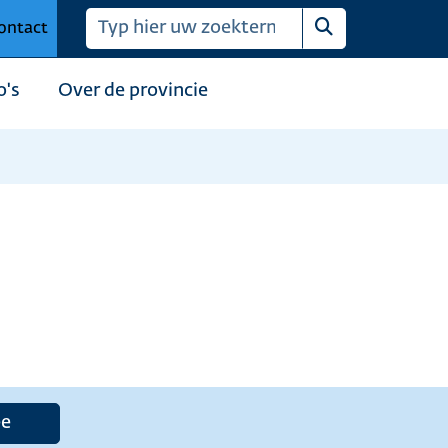
ontact
Zoeken
o's
Over de provincie
e