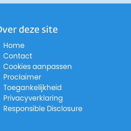
ver deze site
Home
 op Instagram
and op Facebook
lland op LinkedIn
-Holland op X
 Noord-Holland op Threads
cie Noord-Holland op YouTub
ord-Holland op Bluesky
Contact
rovincie Noord-Holland
Cookies aanpassen
Proclaimer
Toegankelijkheid
Privacyverklaring
Responsible Disclosure