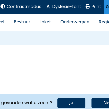
Contrastmodus
Dyslexie-font
Print
C
el
Bestuur
Loket
Onderwerpen
Regi
u gevonden wat u zocht?
Ja
Ne