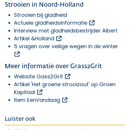
Strooien in Noord-Holland
Strooien bij gladheid
Opent een ext
Actuele gladheidsinformatie
Interview met gladheidsbestrijder Albert
Opent een externe link
Artikel &Holland
5 vragen over veilige wegen in de winter
Opent een externe link
Meer informatie over Grass2Grit
Opent een externe link
Website Gass2Grit
Artikel 'Het groene strooizout' op Groen
Opent een externe link
Kapitaal
Opent een externe link
Item EenVandaag
Luister ook