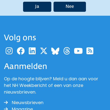
Ja
Nee
Volg ons
Ga naar de pagina van pr
Ga naar de pagina van
Ga naar de pagina 
Ga naar de pagi
Ga naar d
Ga naa
Ga 
Ga naar de p
Aanmelden
Op de hoogte blijven? Meld u dan aan voor
het NH Weekbericht of een van onze
nieuwsbrieven.
Nieuwsbrieven
Magazine