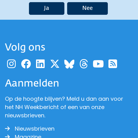
Ja
Nee
Volg ons
Ga naar de pagina van pr
Ga naar de pagina van
Ga naar de pagina 
Ga naar de pagi
Ga naar d
Ga naa
Ga 
Ga naar de p
Aanmelden
Op de hoogte blijven? Meld u dan aan voor
het NH Weekbericht of een van onze
nieuwsbrieven.
Nieuwsbrieven
Magazine