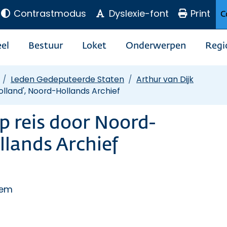
Contrastmodus
Dyslexie-font
Print
C
el
Bestuur
Loket
Onderwerpen
Regi
Leden Gedeputeerde Staten
Arthur van Dijk
lland', Noord-Hollands Archief
p reis door Noord-
llands Archief
lem