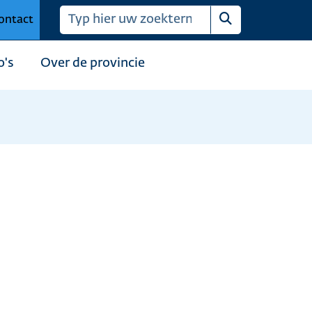
ontact
Zoeken
o's
Over de provincie