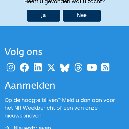
Heeft u gevonden wat u zocht?
Ja
Nee
Volg ons
Ga naar de pagina van pr
Ga naar de pagina van
Ga naar de pagina 
Ga naar de pagi
Ga naar d
Ga naa
Ga 
Ga naar de p
Aanmelden
Op de hoogte blijven? Meld u dan aan voor
het NH Weekbericht of een van onze
nieuwsbrieven.
Nieuwsbrieven