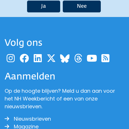
Ja
Nee
Volg ons
Ga naar de pagina van pr
Ga naar de pagina van
Ga naar de pagina 
Ga naar de pagi
Ga naar d
Ga naa
Ga 
Ga naar de p
Aanmelden
Op de hoogte blijven? Meld u dan aan voor
het NH Weekbericht of een van onze
nieuwsbrieven.
Nieuwsbrieven
Magazine