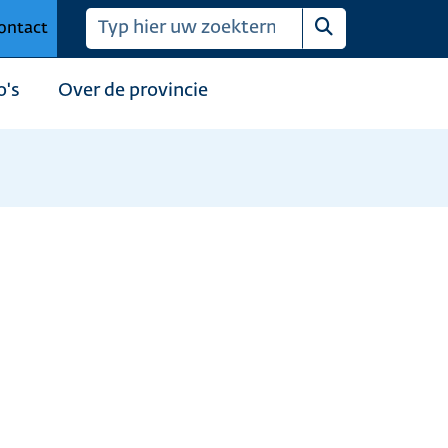
ontact
Zoeken
o's
Over de provincie