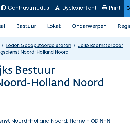
Contrastmodus
Dyslexie-font
Print
C
el
Bestuur
Loket
Onderwerpen
Regi
Leden Gedeputeerde Staten
Jelle Beemsterboer
ngsdienst Noord-Holland Noord
jks Bestuur
Noord-Holland Noord
enst Noord-Holland Noord:
Home - OD NHN