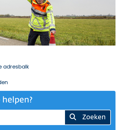
de adresbalk
den
 helpen?
Zoeken