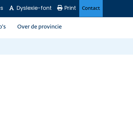
s
Dyslexie-font
Print
Contact
o's
Over de provincie