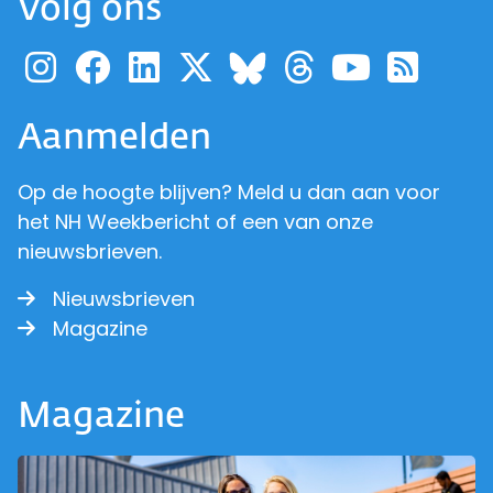
Volg ons
Ga naar de pagina van pr
Ga naar de pagina van
Ga naar de pagina 
Ga naar de pagi
Ga naar d
Ga naa
Ga 
Ga naar de p
Aanmelden
Op de hoogte blijven? Meld u dan aan voor
het NH Weekbericht of een van onze
nieuwsbrieven.
Nieuwsbrieven
Magazine
Magazine