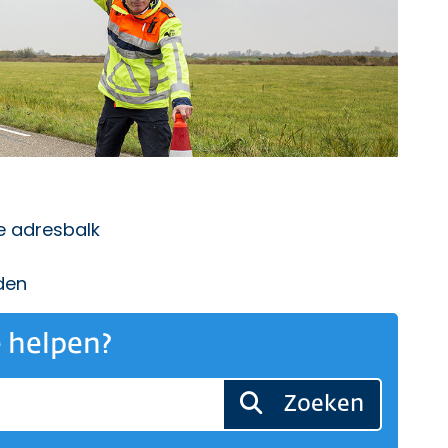
de adresbalk
den
 helpen?
Zoeken