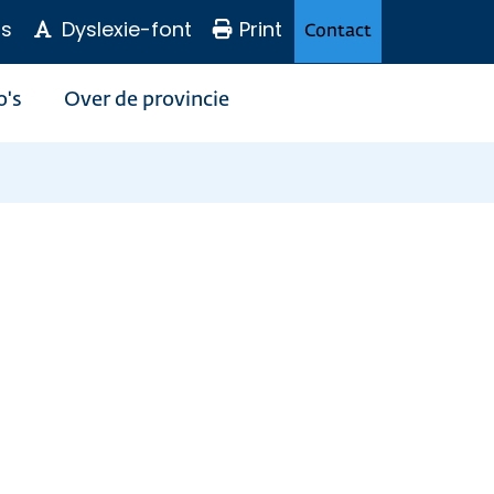
s
Dyslexie-font
Print
Contact
o's
Over de provincie