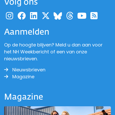
Volg ons
Ga naar de pagina van pr
Ga naar de pagina van
Ga naar de pagina 
Ga naar de pagi
Ga naar d
Ga naa
Ga 
Ga naar de p
Aanmelden
Op de hoogte blijven? Meld u dan aan voor
het NH Weekbericht of een van onze
nieuwsbrieven.
Nieuwsbrieven
Magazine
Magazine