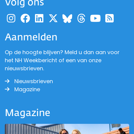
Volg ons
Ga naar de pagina van pr
Ga naar de pagina van
Ga naar de pagina 
Ga naar de pagi
Ga naar d
Ga naa
Ga 
Ga naar de p
Aanmelden
Op de hoogte blijven? Meld u dan aan voor
het NH Weekbericht of een van onze
nieuwsbrieven.
Nieuwsbrieven
Magazine
Magazine