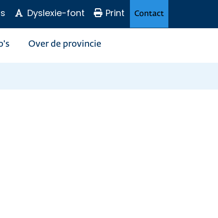
s
Dyslexie-font
Print
Contact
o's
Over de provincie