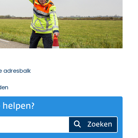
de adresbalk
den
 helpen?
Zoeken