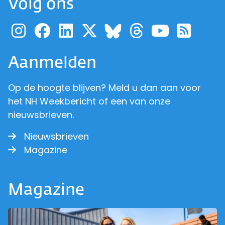
Volg ons
Ga naar de pagina van pr
Ga naar de pagina van
Ga naar de pagina 
Ga naar de pagi
Ga naar d
Ga naa
Ga 
Ga naar de p
Aanmelden
Op de hoogte blijven? Meld u dan aan voor
het NH Weekbericht of een van onze
nieuwsbrieven.
Nieuwsbrieven
Magazine
Magazine