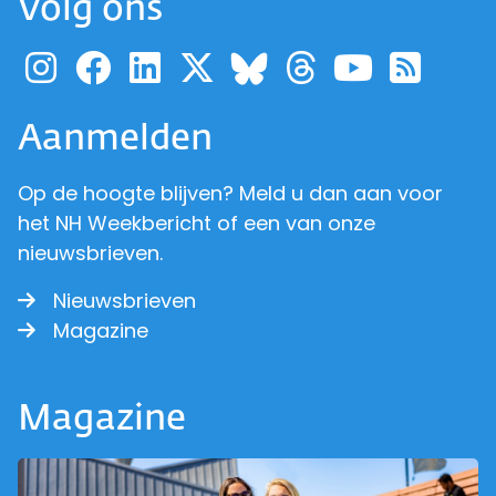
Volg ons
Ga naar de pagina van pr
Ga naar de pagina van
Ga naar de pagina 
Ga naar de pagi
Ga naar d
Ga naa
Ga 
Ga naar de p
Aanmelden
Op de hoogte blijven? Meld u dan aan voor
het NH Weekbericht of een van onze
nieuwsbrieven.
Nieuwsbrieven
Magazine
Magazine