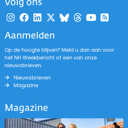
Volg ons
Ga naar de pagina van pr
Ga naar de pagina van
Ga naar de pagina 
Ga naar de pagi
Ga naar d
Ga naa
Ga 
Ga naar de p
Aanmelden
Op de hoogte blijven? Meld u dan aan voor
het NH Weekbericht of een van onze
nieuwsbrieven.
Nieuwsbrieven
Magazine
Magazine