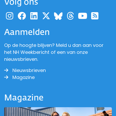
Volg ons
Ga naar de pagina van pr
Ga naar de pagina van
Ga naar de pagina 
Ga naar de pagi
Ga naar d
Ga naa
Ga 
Ga naar de p
Aanmelden
Op de hoogte blijven? Meld u dan aan voor
het NH Weekbericht of een van onze
nieuwsbrieven.
Nieuwsbrieven
Magazine
Magazine