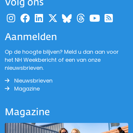
Volg ons
Ga naar de pagina van pr
Ga naar de pagina van
Ga naar de pagina 
Ga naar de pagi
Ga naar d
Ga naa
Ga 
Ga naar de p
Aanmelden
Op de hoogte blijven? Meld u dan aan voor
het NH Weekbericht of een van onze
nieuwsbrieven.
Nieuwsbrieven
Magazine
Magazine