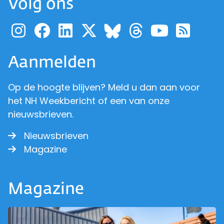
Volg ons
Ga naar de pagina van pr
Ga naar de pagina van
Ga naar de pagina 
Ga naar de pagi
Ga naar d
Ga naa
Ga 
Ga naar de p
Aanmelden
Op de hoogte blijven? Meld u dan aan voor
het NH Weekbericht of een van onze
nieuwsbrieven.
Nieuwsbrieven
Magazine
Magazine