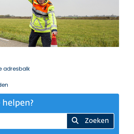
de adresbalk
den
 helpen?
Zoeken