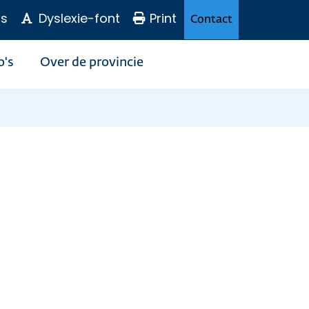
s
Dyslexie-font
Print
Contact
o's
Over de provincie