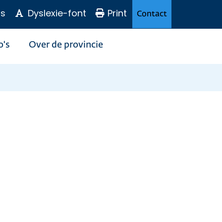
s
Dyslexie-font
Print
Contact
o's
Over de provincie