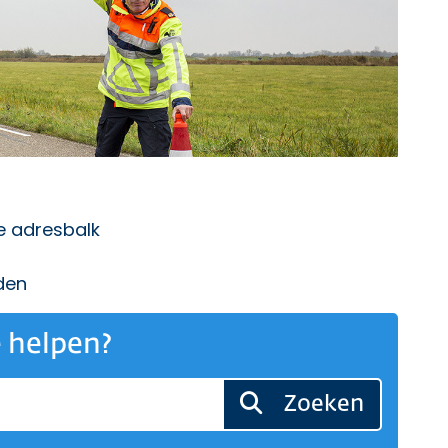
de adresbalk
den
 helpen?
Zoeken