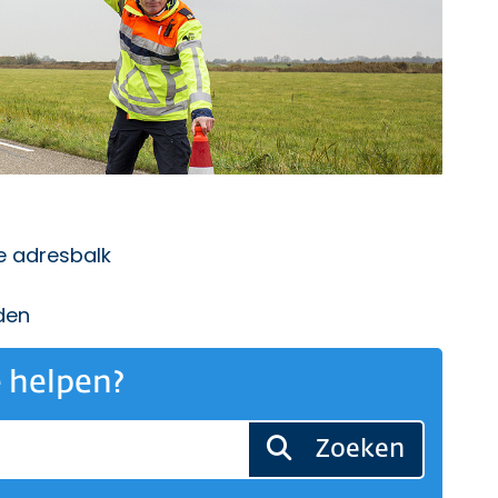
de adresbalk
den
 helpen?
Zoeken