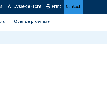
s
Dyslexie-font
Print
Contact
o's
Over de provincie