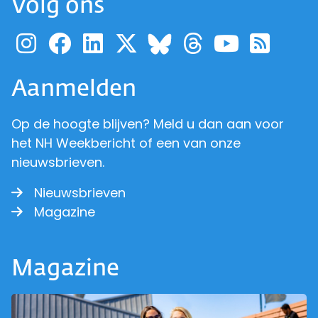
Volg ons
Ga naar de pagina van pr
Ga naar de pagina van
Ga naar de pagina 
Ga naar de pagi
Ga naar d
Ga naa
Ga 
Ga naar de p
Aanmelden
Op de hoogte blijven? Meld u dan aan voor
het NH Weekbericht of een van onze
nieuwsbrieven.
Nieuwsbrieven
Magazine
Magazine