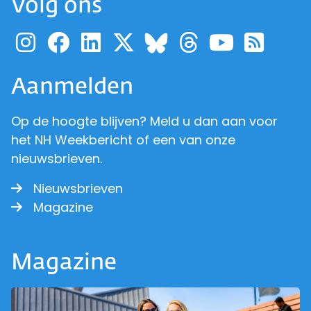
Volg ons
Ga naar de pagina van pr
Ga naar de pagina van
Ga naar de pagina 
Ga naar de pagi
Ga naar d
Ga naa
Ga 
Ga naar de p
Aanmelden
Op de hoogte blijven? Meld u dan aan voor
het NH Weekbericht of een van onze
nieuwsbrieven.
Nieuwsbrieven
Magazine
Magazine