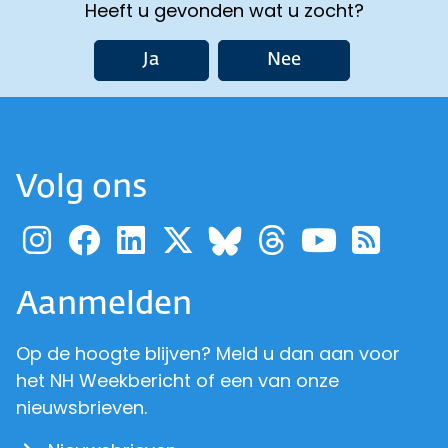
Heeft u gevonden wat u zocht?
Ja
Nee
Volg ons
Ga naar de pagina van pr
Ga naar de pagina van
Ga naar de pagina 
Ga naar de pagi
Ga naar d
Ga naa
Ga 
Ga naar de p
Aanmelden
Op de hoogte blijven? Meld u dan aan voor
het NH Weekbericht of een van onze
nieuwsbrieven.