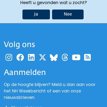
Heeft u gevonden wat u zocht?
Ja
Nee
Volg ons
Ga naar de pagina van pr
Ga naar de pagina van
Ga naar de pagina 
Ga naar de pagi
Ga naar d
Ga naa
Ga 
Ga naar de p
Aanmelden
Op de hoogte blijven? Meld u dan aan voor
het NH Weekbericht of een van onze
nieuwsbrieven.