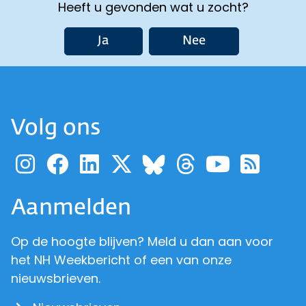
Heeft u gevonden wat u zocht?
Ja
Nee
Volg ons
Ga naar de pagina van pr
Ga naar de pagina van
Ga naar de pagina 
Ga naar de pagi
Ga naar d
Ga naa
Ga 
Ga naar de p
Aanmelden
Op de hoogte blijven? Meld u dan aan voor
het NH Weekbericht of een van onze
nieuwsbrieven.