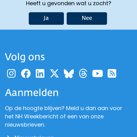
Heeft u gevonden wat u zocht?
Ja
Nee
Volg ons
Ga naar de pagina van pr
Ga naar de pagina van
Ga naar de pagina 
Ga naar de pagi
Ga naar d
Ga naa
Ga 
Ga naar de p
Aanmelden
Op de hoogte blijven? Meld u dan aan voor
het NH Weekbericht of een van onze
nieuwsbrieven.