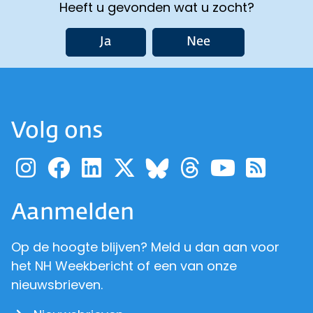
Heeft u gevonden wat u zocht?
Ja
Nee
Volg ons
Ga naar de pagina van pr
Ga naar de pagina van
Ga naar de pagina 
Ga naar de pagi
Ga naar d
Ga naa
Ga 
Ga naar de p
Aanmelden
Op de hoogte blijven? Meld u dan aan voor
het NH Weekbericht of een van onze
nieuwsbrieven.