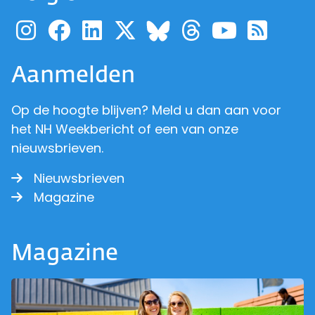
Ga naar de pagina van pr
Ga naar de pagina van
Ga naar de pagina 
Ga naar de pagi
Ga naar d
Ga naa
Ga 
Ga naar de p
Aanmelden
Op de hoogte blijven? Meld u dan aan voor
het NH Weekbericht of een van onze
nieuwsbrieven.
Nieuwsbrieven
Magazine
Magazine