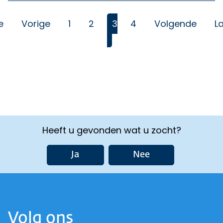
e
Vorige
1
2
3
4
Volgende
L
(Huidige)
Heeft u gevonden wat u zocht?
Ja
Nee
Volg ons