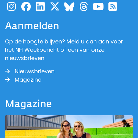
Ga naar de pagina van pr
Ga naar de pagina van
Ga naar de pagina 
Ga naar de pagi
Ga naar d
Ga naa
Ga 
Ga naar de p
Aanmelden
Op de hoogte blijven? Meld u dan aan voor
het NH Weekbericht of een van onze
nieuwsbrieven.
Nieuwsbrieven
Magazine
Magazine