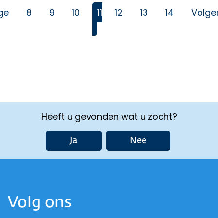
ge
8
9
10
11
12
13
14
Volge
(Huidige)
Heeft u gevonden wat u zocht?
Ja
Nee
Volg ons