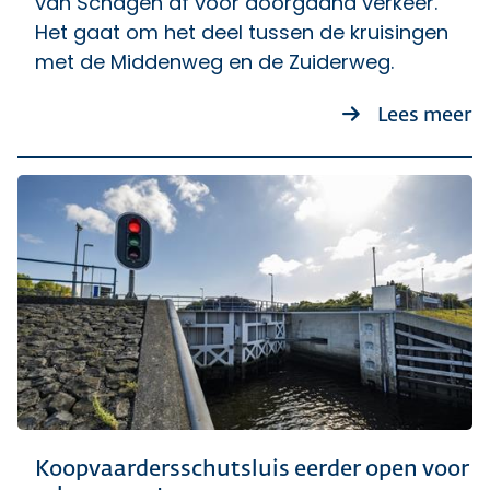
van Schagen af voor doorgaand verkeer.
Het gaat om het deel tussen de kruisingen
met de Middenweg en de Zuiderweg.
ov
Lees meer
Koopvaardersschutsluis eerder open voor