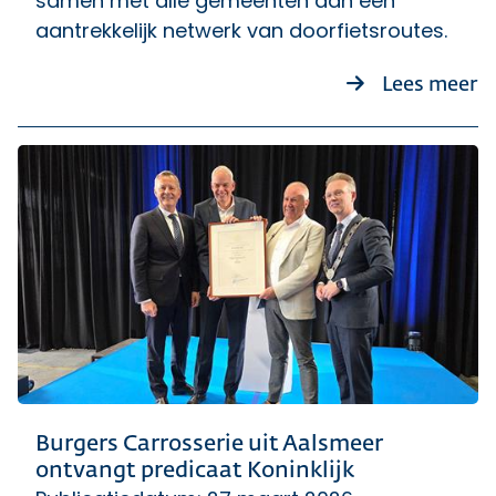
samen met alle gemeenten aan een
aantrekkelijk netwerk van doorfietsroutes.
ov
Lees meer
Burgers Carrosserie uit Aalsmeer
ontvangt predicaat Koninklijk