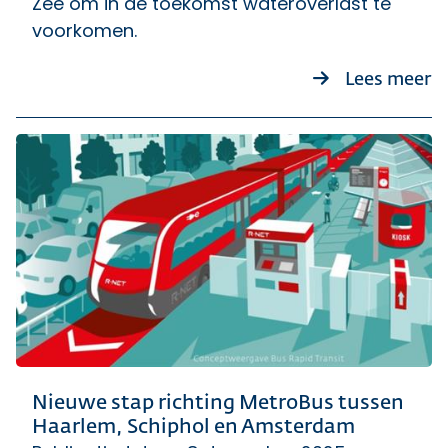
Zee om in de toekomst wateroverlast te
voorkomen.
ov
Lees meer
Nieuwe stap richting MetroBus tussen
Haarlem, Schiphol en Amsterdam