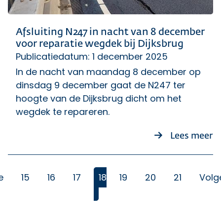
Afsluiting N247 in nacht van 8 december
voor reparatie wegdek bij Dijksbrug
Publicatiedatum: 1 december 2025
In de nacht van maandag 8 december op
dinsdag 9 december gaat de N247 ter
hoogte van de Dijksbrug dicht om het
wegdek te repareren.
ov
Lees meer
e
15
16
17
18
19
20
21
Volg
(Huidige)