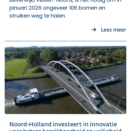
januari 2026 ongeveer 106 bomen en
struiken weg te halen.
o
Lees meer
Noord-Holland investeert in innovatie