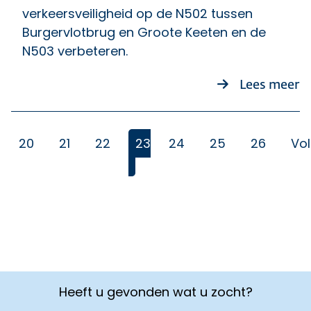
verkeersveiligheid op de N502 tussen
Burgervlotbrug en Groote Keeten en de
N503 verbeteren.
ov
Lees meer
20
21
22
23
24
25
26
Vo
(Huidige)
Heeft u gevonden wat u zocht?