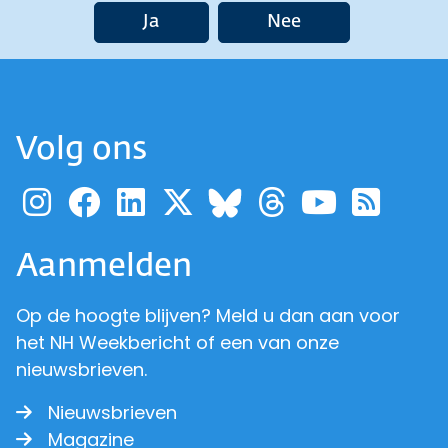
Ja
Nee
Volg ons
Ga naar de pagina van pr
Ga naar de pagina van
Ga naar de pagina 
Ga naar de pagi
Ga naar d
Ga naa
Ga 
Ga naar de p
Aanmelden
Op de hoogte blijven? Meld u dan aan voor
het NH Weekbericht of een van onze
nieuwsbrieven.
Nieuwsbrieven
Magazine