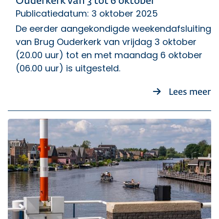
Ouderkerk van 3 tot 6 oktober
Publicatiedatum: 3 oktober 2025
De eerder aangekondigde weekendafsluiting
van Brug Ouderkerk van vrijdag 3 oktober
(20.00 uur) tot en met maandag 6 oktober
(06.00 uur) is uitgesteld.
o
Lees meer