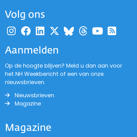
Volg ons
Ga naar de pagina van pr
Ga naar de pagina van
Ga naar de pagina 
Ga naar de pagi
Ga naar d
Ga naa
Ga 
Ga naar de p
Aanmelden
Op de hoogte blijven? Meld u dan aan voor
het NH Weekbericht of een van onze
nieuwsbrieven.
Nieuwsbrieven
Magazine
Magazine