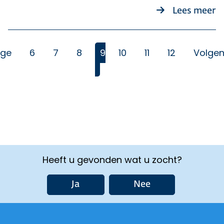
o
Lees meer
ige
6
7
8
9
10
11
12
Volge
(Huidige)
Heeft u gevonden wat u zocht?
Ja
Nee