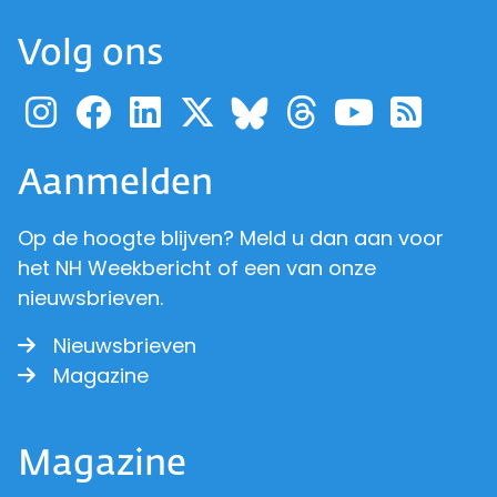
Volg ons
Ga naar de pagina van pr
Ga naar de pagina van
Ga naar de pagina 
Ga naar de pagi
Ga naar d
Ga naa
Ga 
Ga naar de p
Aanmelden
Op de hoogte blijven? Meld u dan aan voor
het NH Weekbericht of een van onze
nieuwsbrieven.
Nieuwsbrieven
Magazine
Magazine