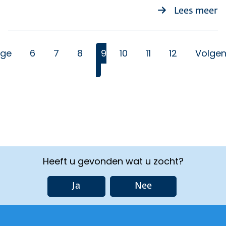
o
Lees meer
ige
6
7
8
9
10
11
12
Volge
(Huidige)
Heeft u gevonden wat u zocht?
Ja
Nee