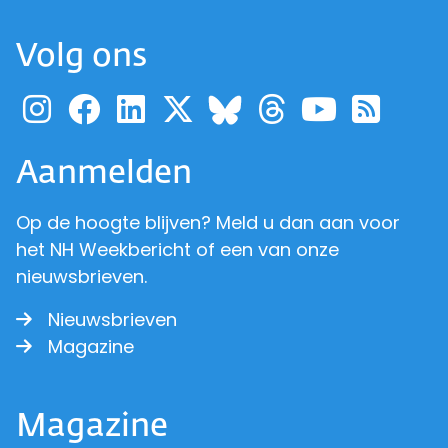
Volg ons
Ga naar de pagina van pr
Ga naar de pagina van
Ga naar de pagina 
Ga naar de pagi
Ga naar d
Ga naa
Ga 
Ga naar de p
Aanmelden
Op de hoogte blijven? Meld u dan aan voor
het NH Weekbericht of een van onze
nieuwsbrieven.
Nieuwsbrieven
Magazine
Magazine