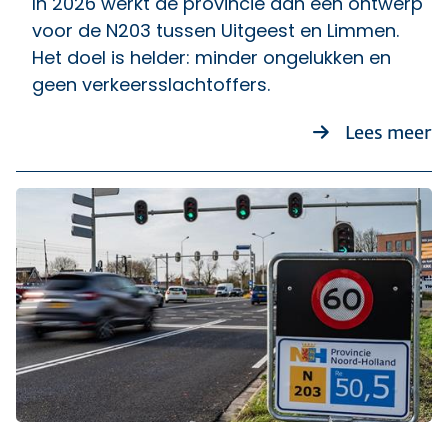
In 2026 werkt de provincie aan een ontwerp
voor de N203 tussen Uitgeest en Limmen.
Het doel is helder: minder ongelukken en
geen verkeersslachtoffers.
ov
Lees meer