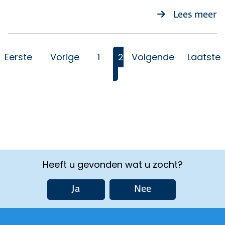
o
Lees meer
Eerste
Vorige
1
2
Volgende
Laatste
(Huidige)
Heeft u gevonden wat u zocht?
Ja
Nee